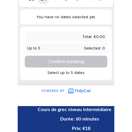
            Cours de grec niveau intermédiaire 
                                    Durée: 60 minutes
                                              Prix: €18    